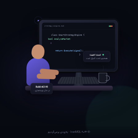
strategy-engine.mq5
class SmartStrategyEngine {
bool AnalyzeMarket() {
signal = ai.Predict(data);
risk.Validate(signal);
return Execute(signal);
تست امنیت
}
همه‌چیز تحت کنترل است
Build #2048
در حال بهینه‌سازی...
© ۲۰۲۶ IranMQL · به‌زودی برمی‌گردیم