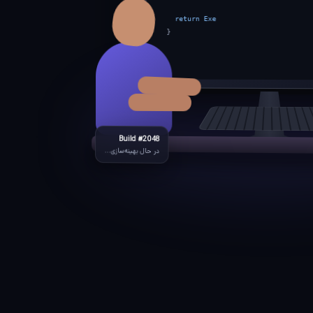
risk.Validate(signal);
return Execute(signal);
}
Build #2048
در حال بهینه‌سازی...