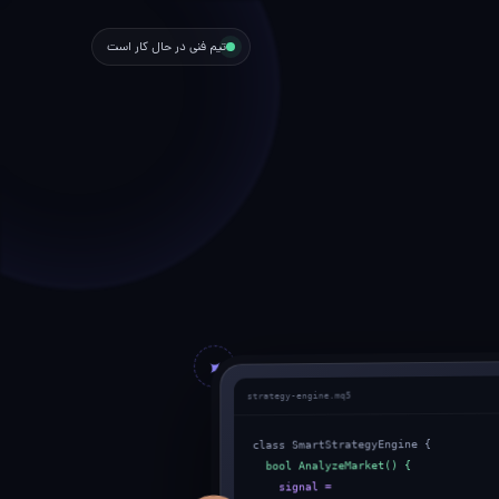
تیم فنی در حال کار است
strategy-engine.mq5
class SmartStrategyEngine {
bool AnalyzeMarket() {
signal = ai.Predict(data);