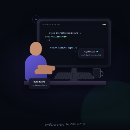
strategy-engine.mq5
class SmartStrategyEngine {
bool AnalyzeMarket() {
signal = ai.Predict(data);
risk.Validate(signal);
return Execute(signal);
تست امنیت
}
همه‌چیز تحت کنترل است
Build #2048
در حال بهینه‌سازی...
© ۲۰۲۶ IranMQL · به‌زودی برمی‌گردیم