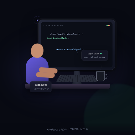
strategy-engine.mq5
class SmartStrategyEngine {
bool AnalyzeMarket() {
signal = ai.Predict(data);
risk.Validate(signal);
return Execute(signal);
تست امنیت
}
همه‌چیز تحت کنترل است
Build #2048
در حال بهینه‌سازی...
© ۲۰۲۶ IranMQL · به‌زودی برمی‌گردیم