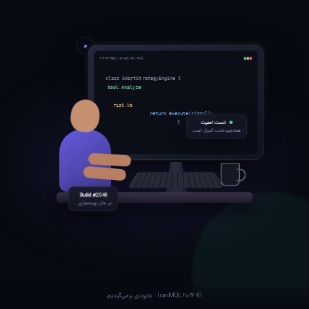
strategy-engine.mq5
class SmartStrategyEngine {
bool AnalyzeMarket() {
signal = ai.Predict(data);
risk.Validate(signal);
return Execute(signal);
تست امنیت
}
همه‌چیز تحت کنترل است
Build #2048
در حال بهینه‌سازی...
© ۲۰۲۶ IranMQL · به‌زودی برمی‌گردیم