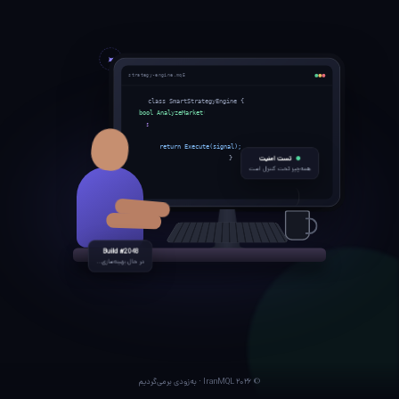
strategy-engine.mq5
class SmartStrategyEngine {
bool AnalyzeMarket() {
signal = ai.Predict(data);
risk.Validate(signal);
return Execute(signal);
تست امنیت
}
همه‌چیز تحت کنترل است
Build #2048
در حال بهینه‌سازی...
© ۲۰۲۶ IranMQL · به‌زودی برمی‌گردیم