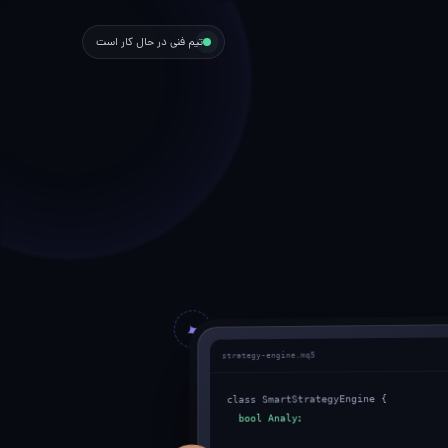
تیم فنی در حال کار است
strategy-engine.mq5
class SmartStrategyEngine {
bool AnalyzeMarket() {
signal = ai.Predict(data);