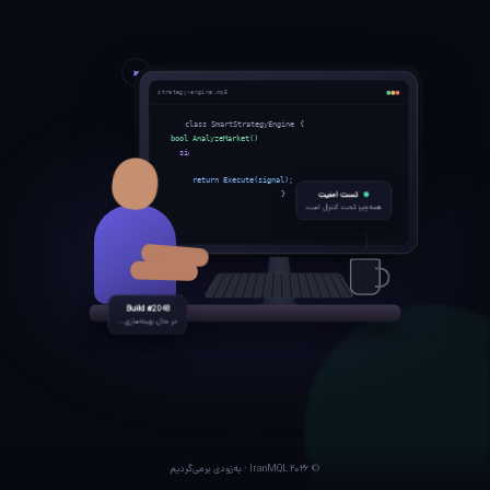
strategy-engine.mq5
class SmartStrategyEngine {
bool AnalyzeMarket() {
signal = ai.Predict(data);
risk.Validate(signal);
return Execute(signal);
تست امنیت
}
همه‌چیز تحت کنترل است
Build #2048
در حال بهینه‌سازی...
© ۲۰۲۶ IranMQL · به‌زودی برمی‌گردیم