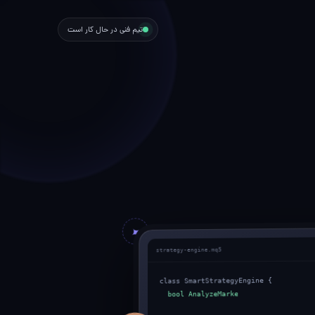
تیم فنی در حال کار است
strategy-engine.mq5
class SmartStrategyEngine {
bool AnalyzeMarket() {
signal = ai.Predict(data);