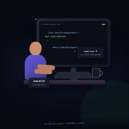
strategy-engine.mq5
class SmartStrategyEngine {
bool AnalyzeMarket() {
signal = ai.Predict(data);
risk.Validate(signal);
return Execute(signal);
تست امنیت
}
همه‌چیز تحت کنترل است
Build #2048
در حال بهینه‌سازی...
© ۲۰۲۶ IranMQL · به‌زودی برمی‌گردیم